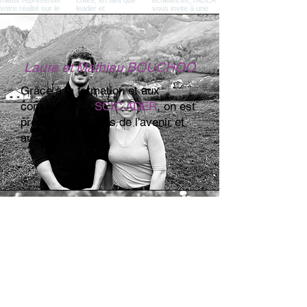
Laure et Mathieu BOUCHOO
Grâce à la formation et aux
conseils de la
SCIC ADER
, on est
préparés aux défis de l'avenir et
aux incertitudes.
Christophe LABASTE
Grâce à l'accompagnement
solidaire et à la mutualisation de
l'
AGC ADER
, j'ai pu installer et
créer mon entreprise en toute
sérénité. Leur expertise et soutien